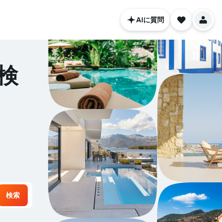
AIに質問
検
検索