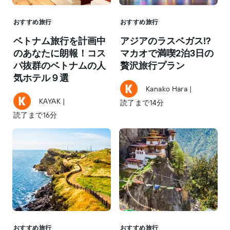
おすすめ旅行
おすすめ旅行
ベトナム旅行を計画中
アジアのラスベガス!?
のあなたに朗報！コス
マカオで満喫2泊3日の
パ抜群のベトナムの人
贅沢旅行プラン
気ホテル９選
Kanako Hara
|
KAYAK
|
読了まで14分
読了まで16分
おすすめ旅行
おすすめ旅行