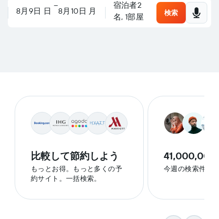
–
宿泊者2
場所、ホテルを検索、または
なんでも質問してください
8月9日 日
8月10日 月
検索
名, 1​部屋
旅行を計画しましょう
なんでも質問してください
比較して節約しよう
41,000,000
もっとお得。もっと多くの予
今週の検索件数
約サイト。一括検索。